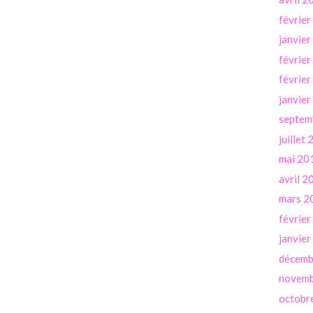
févrie
janvie
févrie
févrie
janvie
septem
juillet
mai 20
avril 2
mars 2
févrie
janvie
décemb
novemb
octobr