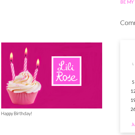
BE MY
Comm
L
5
1
1
2
Happy Birthday!
J