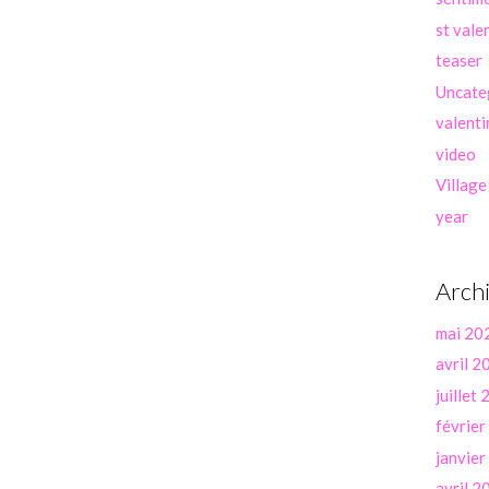
st vale
teaser
Uncate
valenti
video
Village
year
Arch
mai 20
avril 2
juillet
févrie
janvie
avril 2