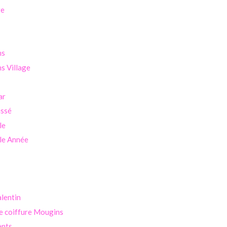
ge
ns
s Village
ar
assé
le
le Année
alentin
e coiffure Mougins
ents