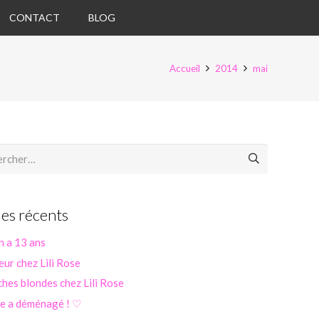
CONTACT
BLOG
Accueil
2014
mai
her :
les récents
n a 13 ans
eur chez Lili Rose
hes blondes chez Lili Rose
se a déménagé ! ♡