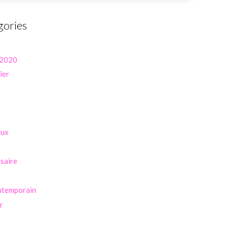
gories
 2020
ier
eux
saire
ntemporain
r