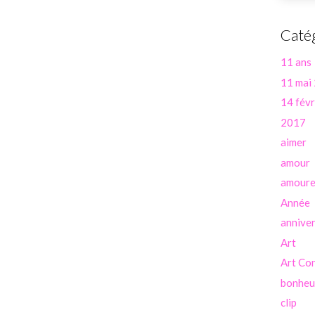
Caté
11 ans
11 mai
14 févr
2017
aimer
amour
amour
Année
anniver
Art
Art Co
bonheu
clip