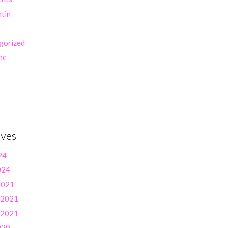
ntin
gorized
ne
ives
24
024
 2021
r 2021
r 2021
020