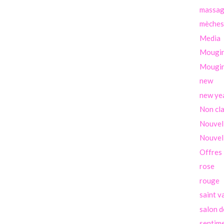
massa
mèches
Media
Mougi
Mougin
new
new ye
Non cl
Nouvel
Nouvel
Offres
rose
rouge
saint v
salon d
sentim