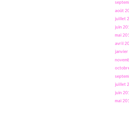
septem
août 2
juillet
juin 20
mai 20
avril 2
janvie
novemb
octobr
septem
juillet
juin 20
mai 20