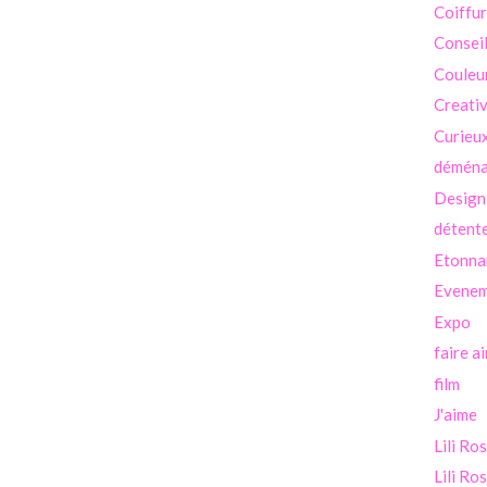
Coiffu
Consei
Couleu
Creati
Curieu
démén
Design
détent
Etonna
Evenem
Expo
faire a
film
J'aime
Lili Ro
Lili Ro