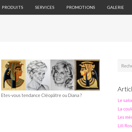
PRODUITS
SERVICES
PROMOTIONS
GALERIE
Recherc
Artic
Etes-vous tendance Cléopâtre ou Diana ?
Le salo
La coul
Les mèc
Lili Ro