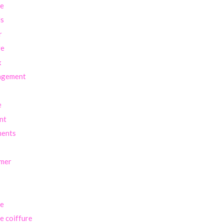
re
ls
r
ve
x
agement
e
nt
ents
imer
se
se coiffure