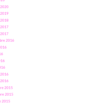
r 2020
r 2019
r 2018
r 2017
r 2017
bre 2016
 2016
16
016
016
r 2016
r 2016
re 2015
re 2015
e 2015