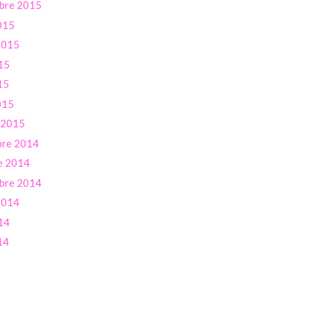
bre 2015
015
 2015
15
15
015
r 2015
re 2014
e 2014
bre 2014
 2014
14
14