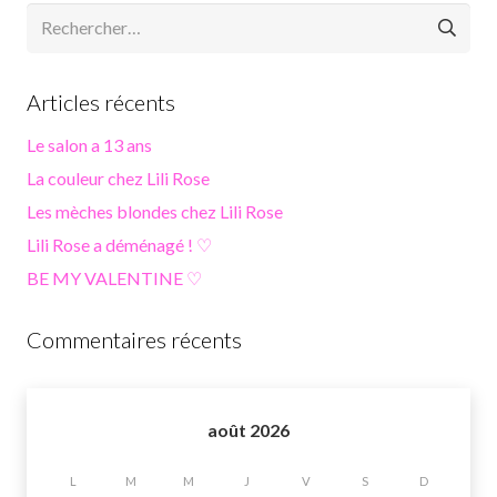
Rechercher :
Articles récents
Le salon a 13 ans
La couleur chez Lili Rose
Les mèches blondes chez Lili Rose
Lili Rose a déménagé ! ♡
BE MY VALENTINE ♡
Commentaires récents
août 2026
L
M
M
J
V
S
D