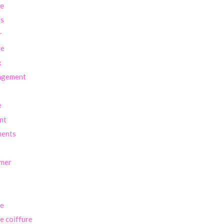
re
ls
r
ve
x
agement
e
nt
ents
imer
se
se coiffure