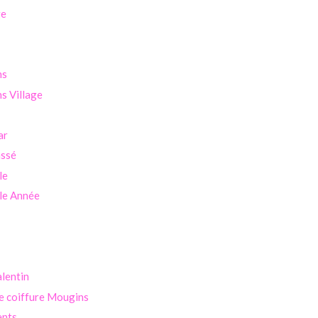
ge
ns
s Village
ar
assé
le
le Année
alentin
e coiffure Mougins
ents