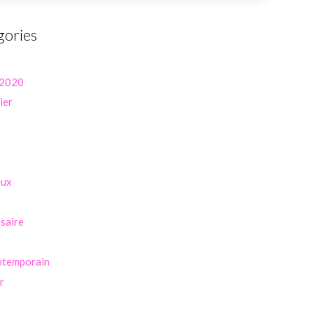
gories
 2020
ier
eux
saire
ntemporain
r