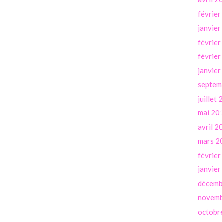
févrie
janvie
févrie
févrie
janvie
septem
juillet
mai 20
avril 2
mars 2
févrie
janvie
décemb
novemb
octobr