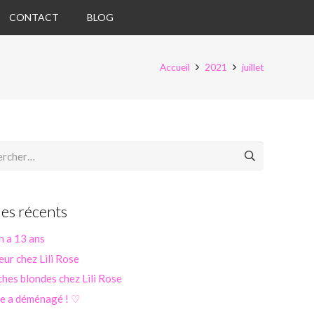
CONTACT
BLOG
Accueil
2021
juillet
her :
les récents
n a 13 ans
eur chez Lili Rose
hes blondes chez Lili Rose
se a déménagé ! ♡