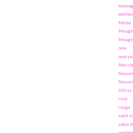
massa
mèches
Media
Mougi
Mougin
new
new ye
Non cl
Nouvel
Nouvel
Offres
rose
rouge
saint v
salon d
sentim