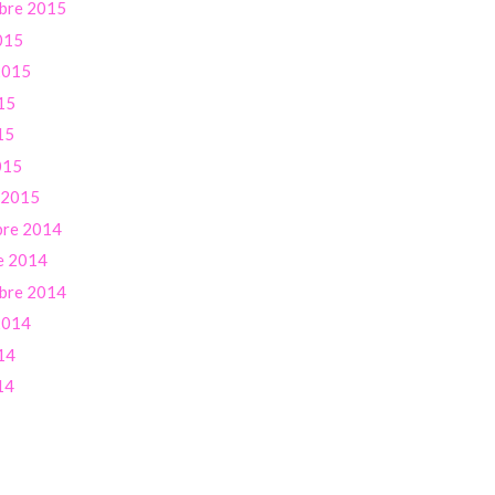
bre 2015
015
 2015
15
15
015
r 2015
re 2014
e 2014
bre 2014
 2014
14
14