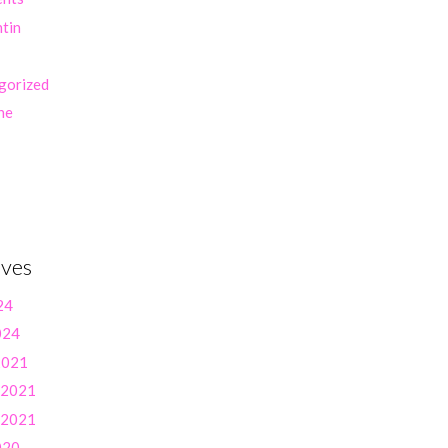
ntin
gorized
ne
ives
24
024
 2021
r 2021
r 2021
020