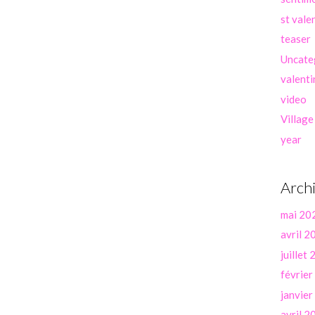
st vale
teaser
Uncate
valenti
video
Village
year
Arch
mai 20
avril 2
juillet
févrie
janvie
avril 2