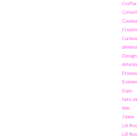
Coiffu
Consei
Couleu
Creati
Curieu
démén
Design
détent
Etonna
Evenem
Expo
faire a
film
J'aime
Lili Ro
Lili Ro