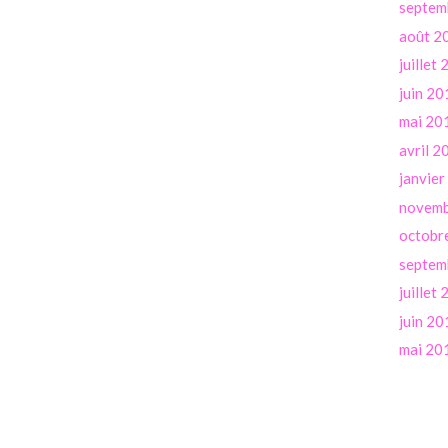
septem
août 2
juillet
juin 20
mai 20
avril 2
janvie
novemb
octobr
septem
juillet
juin 20
mai 20