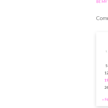
BE MY
Comm
L
5
1
1
2
« F