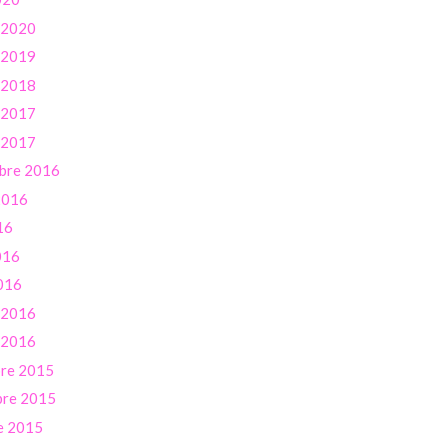
r 2020
r 2019
r 2018
r 2017
r 2017
bre 2016
 2016
16
016
016
r 2016
r 2016
re 2015
re 2015
e 2015