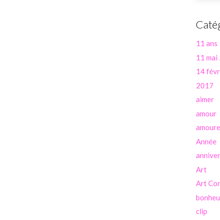
Caté
11 ans
11 mai
14 févr
2017
aimer
amour
amour
Année
anniver
Art
Art Co
bonheu
clip