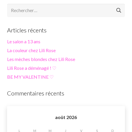
Rechercher :
Articles récents
Le salon a 13 ans
La couleur chez Lili Rose
Les mèches blondes chez Lili Rose
Lili Rose a déménagé ! ♡
BE MY VALENTINE ♡
Commentaires récents
août 2026
L
M
M
J
V
S
D