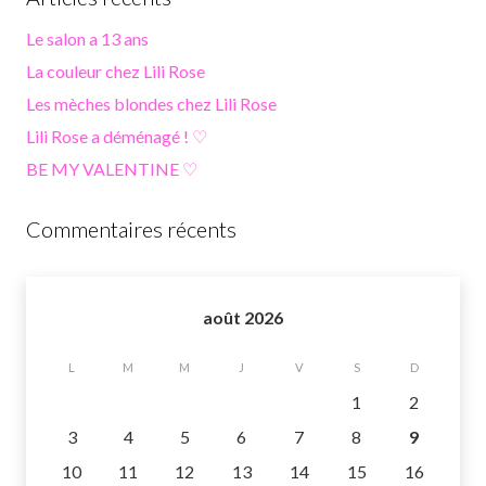
Le salon a 13 ans
La couleur chez Lili Rose
Les mèches blondes chez Lili Rose
Lili Rose a déménagé ! ♡
BE MY VALENTINE ♡
Commentaires récents
août 2026
L
M
M
J
V
S
D
1
2
3
4
5
6
7
8
9
10
11
12
13
14
15
16