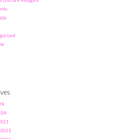
ents
ntin
gorized
ne
ives
24
024
 2021
r 2021