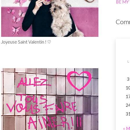
BE MY
Comm
Joyeuse Saint Valentin ! ♡
L
3
1
1
2
3
« M