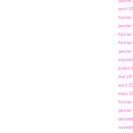
janvie
avril 2
févrie
janvie
févrie
févrie
janvie
septem
juillet
mai 20
avril 2
mars 2
févrie
janvie
décemb
novemb