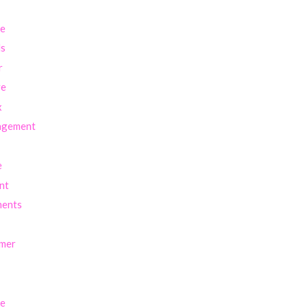
re
ls
r
ve
x
agement
e
nt
ents
imer
se