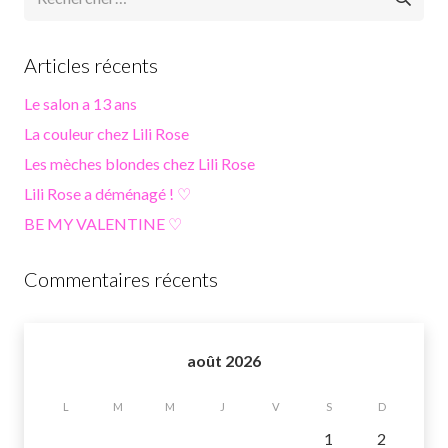
Articles récents
Le salon a 13 ans
La couleur chez Lili Rose
Les mèches blondes chez Lili Rose
Lili Rose a déménagé ! ♡
BE MY VALENTINE ♡
Commentaires récents
août 2026
L
M
M
J
V
S
D
1
2