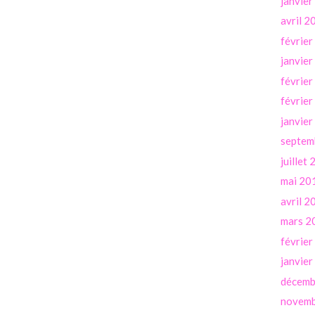
janvie
avril 2
févrie
janvie
févrie
févrie
janvie
septem
juillet
mai 20
avril 2
mars 2
févrie
janvie
décemb
novemb