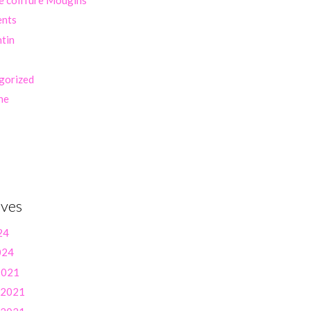
ents
ntin
gorized
ne
ives
24
024
 2021
r 2021