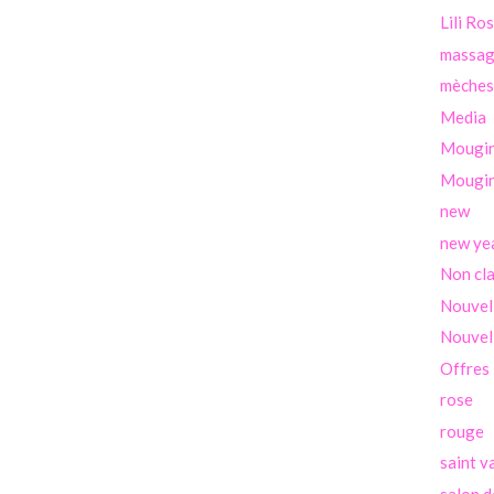
Lili Ro
massa
mèches
Media
Mougi
Mougin
new
new ye
Non cl
Nouvel
Nouvel
Offres
rose
rouge
saint v
salon d