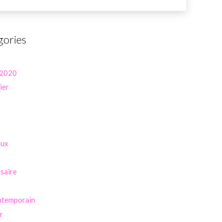
gories
 2020
ier
eux
saire
ntemporain
r