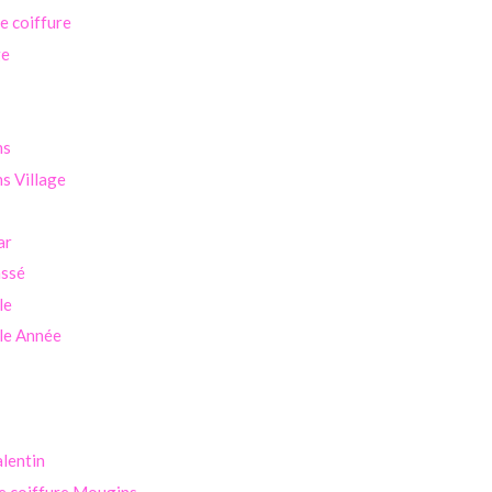
se coiffure
ge
ns
s Village
ar
assé
le
le Année
alentin
e coiffure Mougins