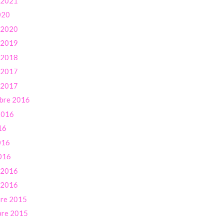
r 2021
020
r 2020
r 2019
r 2018
r 2017
r 2017
bre 2016
 2016
16
016
016
r 2016
r 2016
re 2015
re 2015