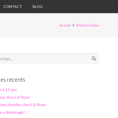
CONTACT
BLOG
Accueil
Princess Diana
her :
les récents
n a 13 ans
eur chez Lili Rose
hes blondes chez Lili Rose
se a déménagé ! ♡