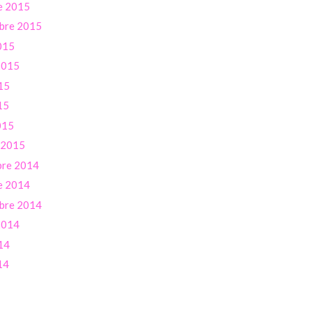
e 2015
bre 2015
015
 2015
15
15
015
r 2015
re 2014
e 2014
bre 2014
 2014
14
14