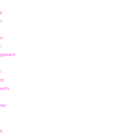
re
ls
r
ve
x
agement
e
nt
ents
imer
se