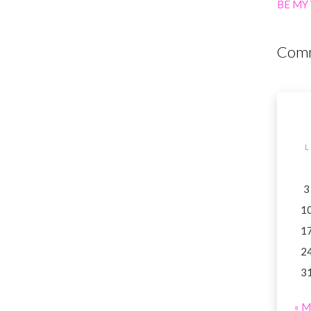
BE MY
Comm
L
3
1
1
2
3
« M