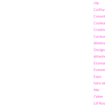
clip
Coiffu
Consei
Couleu
Creati
Curieu
démén
Design
détent
Etonna
Evenem
Expo
faire a
film
J'aime
Lili Ro