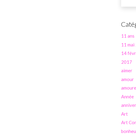
Caté
11 ans
11 mai
14 févr
2017
aimer
amour
amour
Année
anniver
Art
Art Co
bonheu