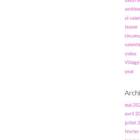
sentim
st vale
teaser
Uncate
valenti
video
Village
year
Arch
mai 20
avril 2
juillet
févrie