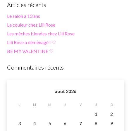
Articles récents
Le salon a 13 ans
La couleur chez Lili Rose
Les mèches blondes chez Lili Rose
Lili Rose a déménagé ! ♡
BE MY VALENTINE ♡
Commentaires récents
août 2026
L
M
M
J
V
S
D
1
2
3
4
5
6
7
8
9