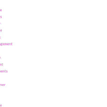
re
ls
r
ve
x
agement
e
nt
ents
imer
se