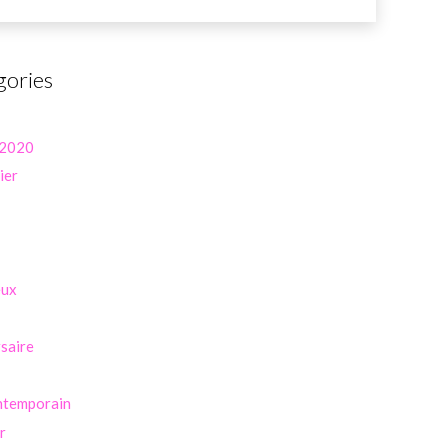
gories
 2020
ier
eux
saire
ntemporain
r