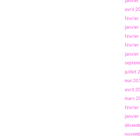
janvie
avril 2
févrie
janvie
févrie
févrie
janvie
septem
juillet
mai 20
avril 2
mars 2
févrie
janvie
décemb
novemb