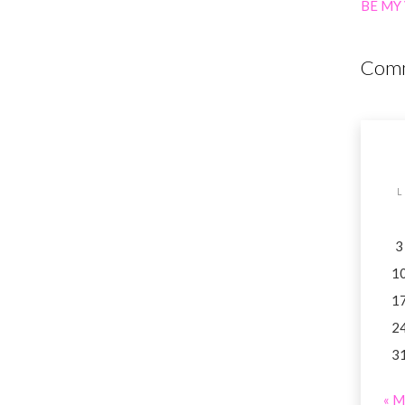
BE MY
Comm
L
3
1
1
2
3
« M