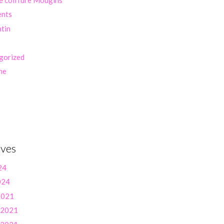
ents
ntin
gorized
ne
ives
24
024
 2021
r 2021