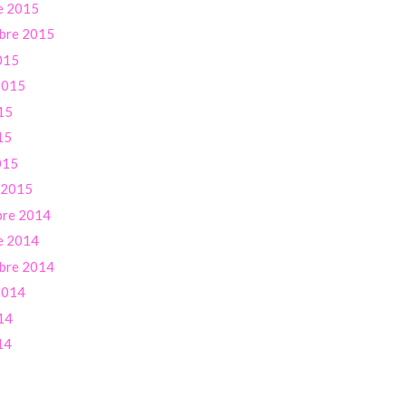
e 2015
bre 2015
015
 2015
15
15
015
r 2015
re 2014
e 2014
bre 2014
 2014
14
14