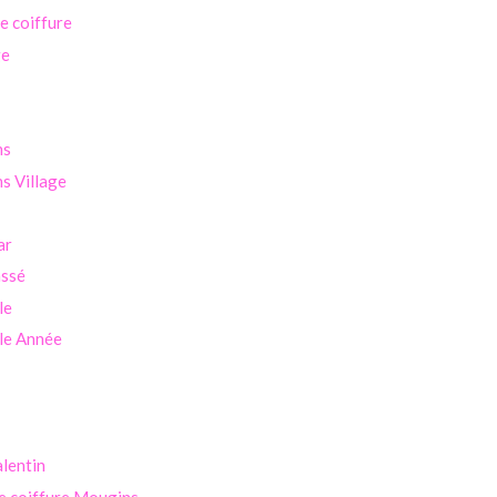
se coiffure
ge
ns
s Village
ar
assé
le
le Année
alentin
e coiffure Mougins