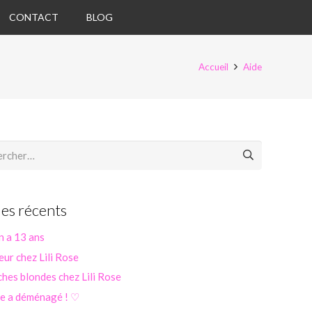
CONTACT
BLOG
Accueil
Aide
her :
les récents
n a 13 ans
eur chez Lili Rose
hes blondes chez Lili Rose
se a déménagé ! ♡