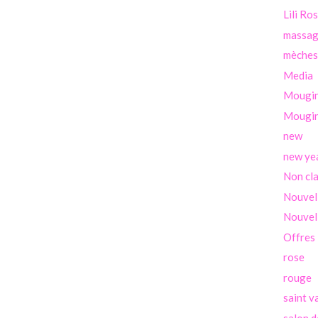
Lili Ro
massa
mèches
Media
Mougi
Mougin
new
new ye
Non cl
Nouvel
Nouvel
Offres
rose
rouge
saint v
salon d