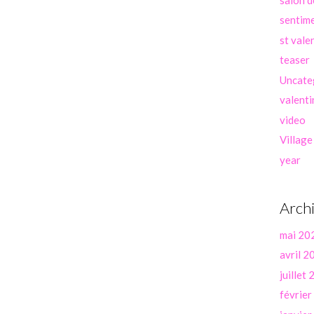
sentim
st vale
teaser
Uncate
valenti
video
Village
year
Arch
mai 20
avril 2
juillet
févrie