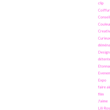
clip
Coiffu
Consei
Couleu
Creati
Curieu
démén
Design
détent
Etonna
Evenem
Expo
faire a
film
J'aime
Lili Ro