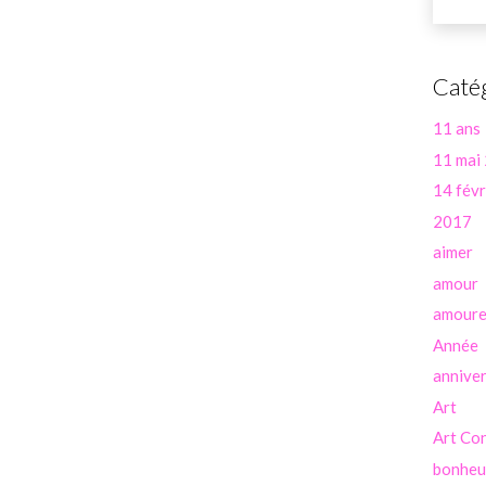
Caté
11 ans
11 mai
14 févr
2017
aimer
amour
amour
Année
anniver
Art
Art Co
bonheu