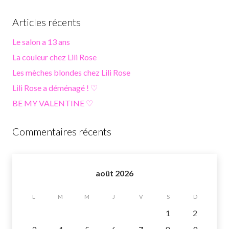
Articles récents
Le salon a 13 ans
La couleur chez Lili Rose
Les mèches blondes chez Lili Rose
Lili Rose a déménagé ! ♡
BE MY VALENTINE ♡
Commentaires récents
août 2026
L
M
M
J
V
S
D
1
2