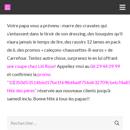
Votre papa vous a prévenu : marre des cravates qui
s’entassent dans le tiroir de son dressing, des bouquins qu’il
n’aura jamais le temps de lire, des rasoirs 12 lames en pack
de 6, des promos « caleçons-chaussettes-8-euros » de
Carrefour. Tentez autre chose, surprenez le en lui offrant
une coupe chez Lili Rose!
Appellez-moi au
06 29 44 09 99
et confirmez la
promo
“10{350d53514b6d17be1f698d4adf756d632709cbeb74a85
fête des pères”
réservée aux nouveaux clients jusqu’à
samedi inclu. Bonne fête à tous les papas!!
Rechercher :