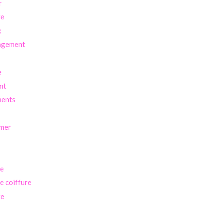
r
ve
x
agement
e
nt
ents
imer
se
se coiffure
ge