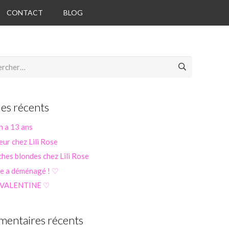
CONTACT
BLOG
her :
les récents
n a 13 ans
eur chez Lili Rose
hes blondes chez Lili Rose
se a déménagé ! ♡
 VALENTINE ♡
entaires récents