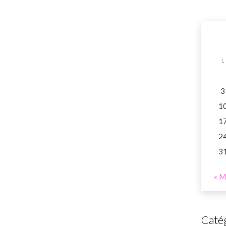
L
3
1
1
2
3
« M
Caté