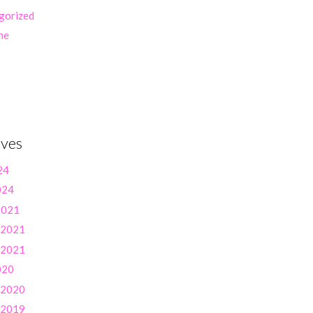
gorized
ne
ives
24
024
 2021
r 2021
r 2021
020
r 2020
r 2019