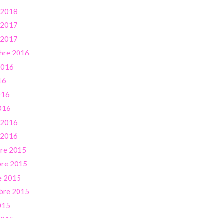
r 2018
r 2017
r 2017
bre 2016
 2016
16
016
016
r 2016
r 2016
re 2015
re 2015
e 2015
bre 2015
015