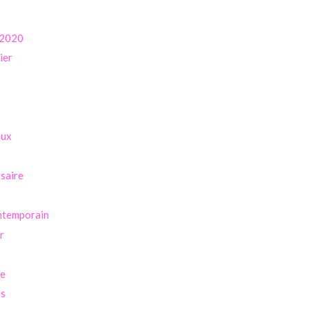
 2020
ier
eux
saire
ntemporain
r
re
ls