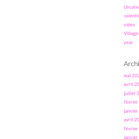
Uncate
valenti
video
Village
year
Arch
mai 20
avril 2
juillet
févrie
janvie
avril 2
févrie
janvie