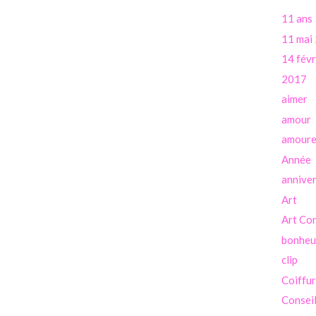
11 ans
11 mai
14 févr
2017
aimer
amour
amour
Année
anniver
Art
Art Co
bonheu
clip
Coiffu
Consei