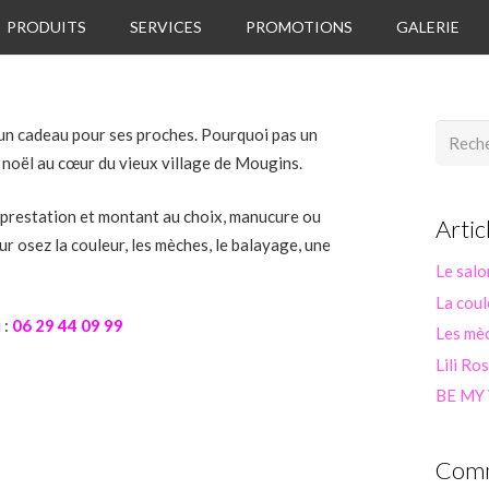
PRODUITS
SERVICES
PROMOTIONS
GALERIE
Recherc
er un cadeau pour ses proches. Pourquoi pas un
noël au cœur du vieux village de Mougins.
prestation et montant au choix, manucure ou
Artic
r osez la couleur, les mèches, le balayage, une
Le salo
La coul
 :
06 29 44 09 99
Les mèc
Lili Ro
BE MY
Comm