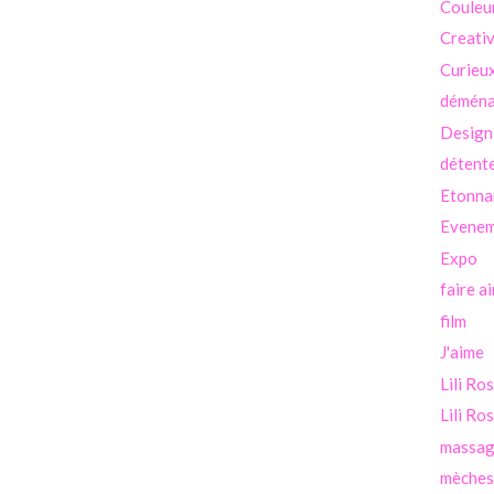
Couleu
Creati
Curieu
démén
Design
détent
Etonna
Evenem
Expo
faire a
film
J'aime
Lili Ro
Lili Ro
massa
mèches