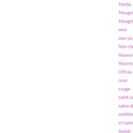
Media
Mougi
Mougin
new
new ye
Non cl
Nouvel
Nouvel
Offres
rose
rouge
saint v
salon d
sentim
st vale
teaser