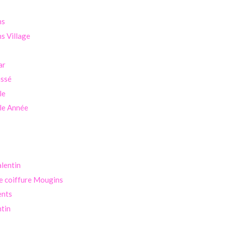
ns
s Village
ar
assé
le
le Année
alentin
e coiffure Mougins
ents
ntin