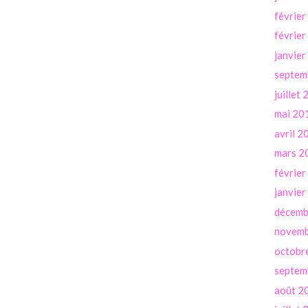
févrie
févrie
janvie
septem
juillet
mai 20
avril 2
mars 2
févrie
janvie
décemb
novemb
octobr
septem
août 2