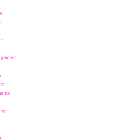
re
ls
r
ve
x
agement
e
nt
ents
imer
se