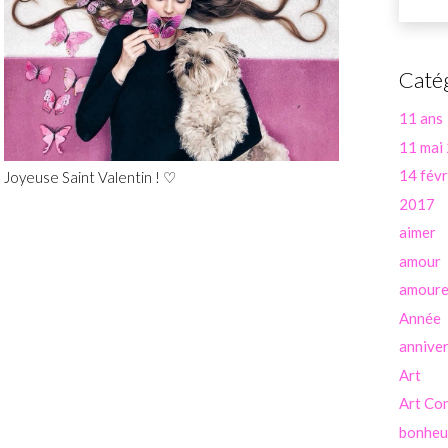
Caté
11 ans
11 mai
14 févr
Joyeuse Saint Valentin ! ♡
2017
aimer
amour
amour
Année
anniver
Art
Art Co
bonheu