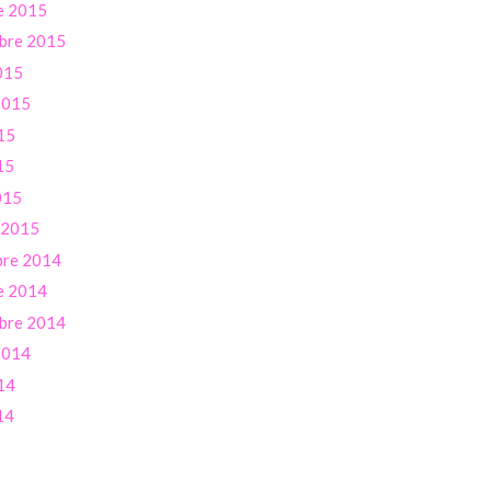
e 2015
bre 2015
015
 2015
15
15
015
r 2015
re 2014
e 2014
bre 2014
 2014
14
14