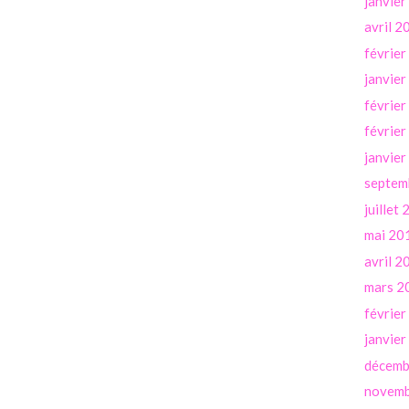
janvie
avril 2
févrie
janvie
févrie
févrie
janvie
septem
juillet
mai 20
avril 2
mars 2
févrie
janvie
décemb
novemb