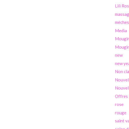
Lili Ro
massa
mèches
Media
Mougi
Mougin
new
new ye
Non cl
Nouvel
Nouvel
Offres
rose
rouge
saint v
salon d