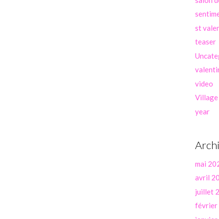
sentim
st vale
teaser
Uncate
valenti
video
Village
year
Arch
mai 20
avril 2
juillet
févrie