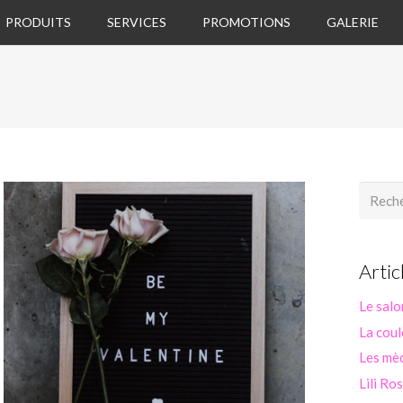
PRODUITS
SERVICES
PROMOTIONS
GALERIE
Recherc
Artic
Le salo
La coul
Les mèc
Lili Ro