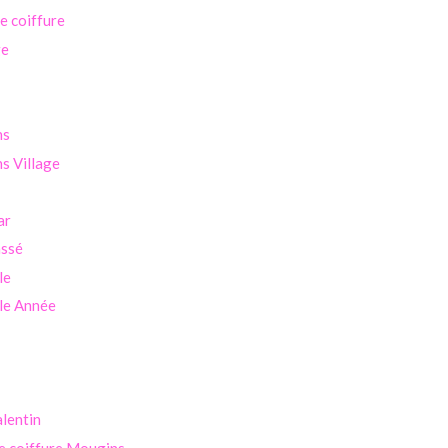
se coiffure
ge
ns
s Village
ar
assé
le
le Année
alentin
e coiffure Mougins