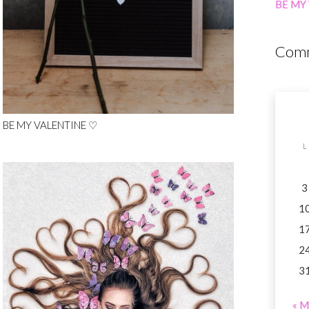
BE MY
Comm
BE MY VALENTINE ♡
L
3
1
1
2
3
« M