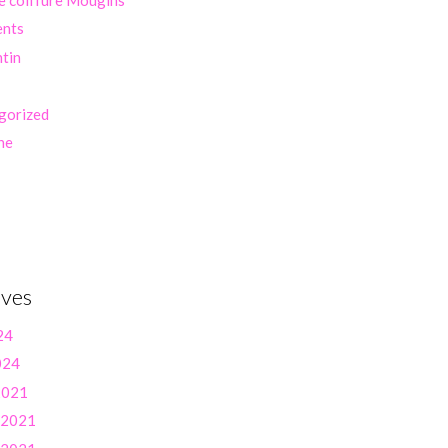
ents
ntin
gorized
ne
ives
24
024
 2021
r 2021