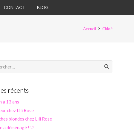
CONTACT
BLOG
Accueil
Chloé
her :
les récents
n a 13 ans
eur chez Lili Rose
hes blondes chez Lili Rose
se a déménagé ! ♡