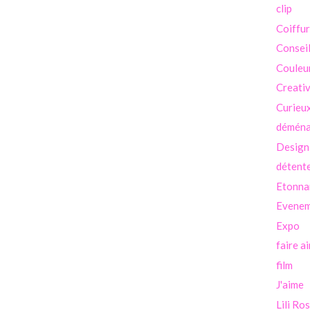
clip
Coiffu
Consei
Couleu
Creati
Curieu
démén
Design
détent
Etonna
Evenem
Expo
faire a
film
J'aime
Lili Ro