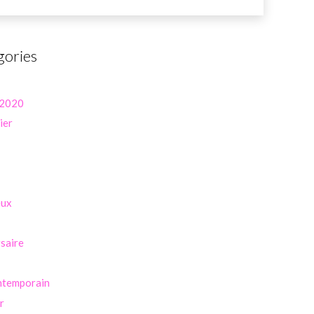
gories
 2020
ier
eux
saire
ntemporain
r